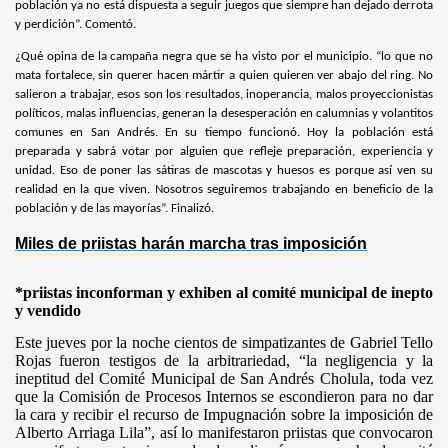
población ya no está dispuesta a seguir juegos que siempre han dejado derrota
y perdición”. Comentó.
¿Qué opina de la campaña negra que se ha visto por el municipio. “lo que no
mata fortalece, sin querer hacen mártir a quien quieren ver abajo del ring. No
salieron a trabajar, esos son los resultados, inoperancia, malos proyeccionistas
políticos, malas influencias, generan la desesperación en calumnias y volantitos
comunes en San Andrés. En su tiempo funcionó. Hoy la población está
preparada y sabrá votar por alguien que refleje preparación, experiencia y
unidad. Eso de poner las sátiras de mascotas y huesos es porque así
ven su
realidad en la que viven. Nosotros seguiremos trabajando en beneficio de la
población y de las mayorías”. Finalizó.
Miles de priistas harán marcha tras imposición
*priistas inconforman y exhiben al comité municipal de inepto
y vendido
Este jueves por la noche cientos de simpatizantes de Gabriel Tello
Rojas fueron testigos de la arbitrariedad, “la negligencia y la
ineptitud del Comité Municipal de San Andrés Cholula, toda vez
que la Comisión de Procesos Internos se escondieron para no dar
la cara y recibir el recurso de Impugnación sobre la imposición de
Alberto Arriaga Lila”, así lo manifestaron priistas que convocaron