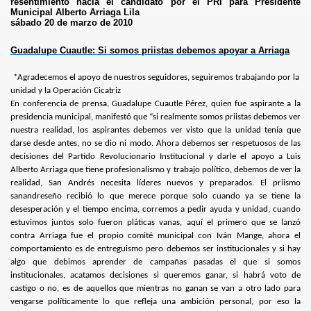
resentimiento hacia el candidato por el PRI para Presidente
Municipal Alberto Arriaga Lila
sábado 20 de marzo de 2010
Guadalupe Cuautle: Si somos priistas debemos apoyar a Arriaga
*Agradecemos el apoyo de nuestros seguidores, seguiremos trabajando por la
unidad y la Operación Cicatriz
En conferencia de prensa, Guadalupe Cuautle Pérez, quien fue aspirante a la
presidencia municipal, manifestó que “si realmente somos priistas debemos ver
nuestra realidad, los aspirantes debemos ver visto que la unidad tenía que
darse desde antes, no se dio ni modo. Ahora debemos ser respetuosos de las
decisiones del Partido Revolucionario Institucional y darle el apoyo a Luis
Alberto Arriaga que tiene profesionalismo y trabajo político, debemos de ver la
realidad, San Andrés necesita líderes nuevos y preparados. El priismo
sanandreseño recibió lo que merece porque solo cuando ya se tiene la
desesperación y el tiempo encima, corremos a pedir ayuda y unidad, cuando
estuvimos juntos solo fueron pláticas vanas, aquí el primero que se lanzó
contra Arriaga fue el propio comité municipal con Iván Mange, ahora el
comportamiento es de entreguismo pero debemos ser institucionales y si hay
algo que debimos aprender de campañas pasadas el que si somos
institucionales, acatamos decisiones si queremos ganar, si habrá voto de
castigo o no, es de aquellos que mientras no ganan se van a otro lado para
vengarse políticamente lo que refleja una ambición personal, por eso la